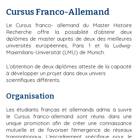
'
i
A
Cursus Franco-Allemand
r
p
i
a
a
Le Cursus franco- allemand du Master Histoire
l
n
Recherche offre la possibilité d’obtenir deux
e
diplômes de master auprès de deux des meilleures
universités européennes, Paris 1 et la Ludwig-
Maximilians-Universität (LMU) de Munich.
L’obtention de deux diplômes atteste de la capacité
à développer un projet dans deux univers
scientifiques différents.
Organisation
Les étudiants français et allemands admis à suivre
le Cursus franco-allemand sont réunis dans une
unique promotion afin de créer une connaissance
mutuelle et de favoriser l'émergence de réseaux
transnationaux. L’encadrement spécifique pour le