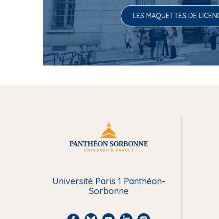
LES MAQUETTES DE LICEN
M
e
Université Paris 1 Panthéon-
n
Sorbonne
u