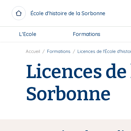
A
l
École d'histoire de la Sorbonne
l
e
M
r
L'Ecole
Formations
i
a
c
u
r
F
Accueil
Formations
Licences de l'École d'hist
c
o
i
o
Licences de 
m
l
n
e
d
t
n
'
e
Sorbonne
u
A
n
b
r
u
l
i
p
o
a
r
c
n
i
k
e
n
c