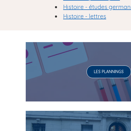
Histoire - études german
Histoire - lettres
LES PLANNINGS