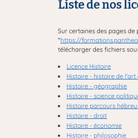
Liste de nos li
i
p
a
l
Sur certaines des pages de 
"
https://formations.panthe
télécharger des fichiers sou
Licence Histoire
Histoire - histoire de l'ar
Histoire - géographie
Histoire - science politiqu
Histoire parcours hébreu 
Histoire - droit
Histoire - économie
Histoire - philosophie