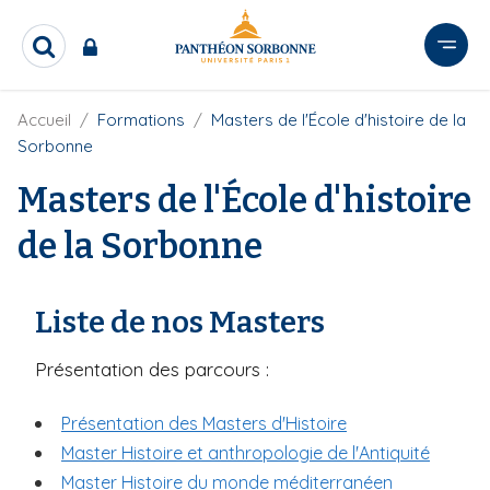
A
l
R
l
e
e
c
r
F
Accueil
Formations
Masters de l'École d'histoire de la
h
i
e
a
Sorbonne
l
r
u
d
c
Masters de l'École d'histoire
c
'
h
o
A
e
de la Sorbonne
r
n
r
i
t
a
e
n
Liste de nos Masters
e
n
u
Présentation des parcours :
p
r
Présentation des Masters d'Histoire
i
Master Histoire et anthropologie de l'Antiquité
n
Master Histoire du monde méditerranéen
c