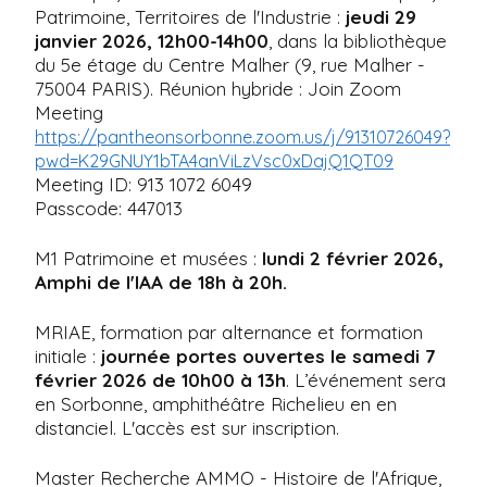
Patrimoine, Territoires de l'Industrie :
jeudi 29
janvier 2026, 12h00-14h00
, dans la bibliothèque
du 5e étage du Centre Malher (9, rue Malher -
75004 PARIS). Réunion hybride : Join Zoom
Meeting
https://pantheonsorbonne.zoom.us/j/91310726049?
pwd=K29GNUY1bTA4anViLzVsc0xDajQ1QT09
Meeting ID: 913 1072 6049
Passcode: 447013
M1 Patrimoine et musées :
lundi 2 février 2026,
Amphi de l'IAA de 18h à 20h.
MRIAE, formation par alternance et formation
initiale :
journée portes ouvertes le samedi 7
février 2026 de 10h00 à 13h
. L’événement sera
en Sorbonne, amphithéâtre Richelieu en en
distanciel. L'accès est sur inscription.
Master Recherche AMMO - Histoire de l'Afrique,