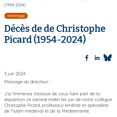
i
(1954-2024)
i
l
p
d
Hommage
a
'
A
l
Décès de de Christophe
r
i
Picard (1954-2024)
a
n
e
3 juin 2024
Message du directeur :
J’ai l’immense tristesse de vous faire part de la
disparition ce samedi matin 1er juin de notre collègue
Christophe Picard, professeur émérite et spécialiste
de l’Islam médiéval et de la Méditerranée.