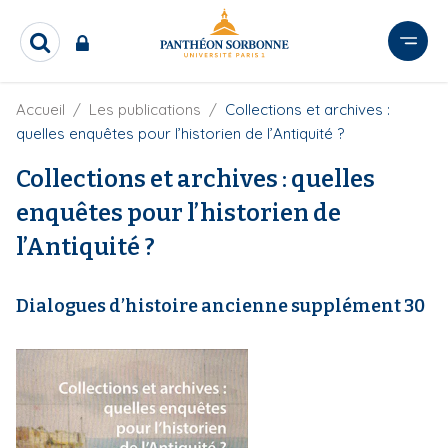
A
l
R
l
e
e
c
r
F
Accueil
Les publications
Collections et archives :
h
i
e
a
quelles enquêtes pour l’historien de l’Antiquité ?
l
r
u
d
c
Collections et archives : quelles
c
'
h
o
A
enquêtes pour l’historien de
e
r
n
r
i
l’Antiquité ?
t
a
e
n
e
n
Dialogues d’histoire ancienne supplément 30
u
p
r
i
n
c