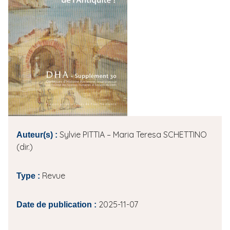
i
p
a
l
Sylvie PITTIA – Maria Teresa SCHETTINO
Auteur(s) :
(dir.)
Revue
Type :
2025-11-07
Date de publication :