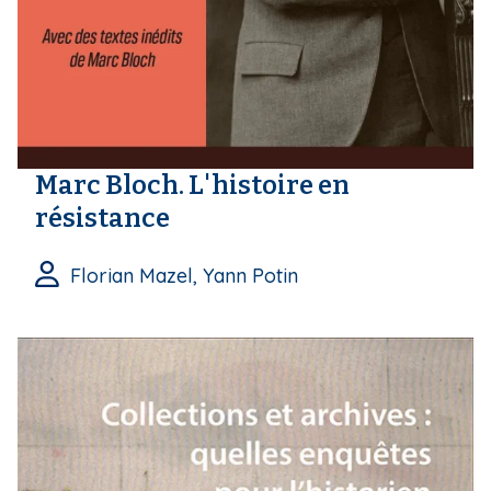
i
p
a
l
Marc Bloch. L'histoire en
résistance
Florian Mazel, Yann Potin